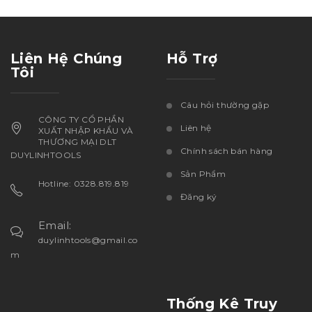
Liên Hệ Chúng
Hỗ Trợ
Tôi
Câu hỏi thường gặp
CÔNG TY CỔ PHẦN
Liên hệ
XUẤT NHẬP KHẨU VÀ
THƯƠNG MẠI DLT
Chính sách bán hàng
DUYLINHTOOLS
Sản Phẩm
Hotline: 0328.819.819
Đăng ký
Email:
duylinhtools@gmail.co
m
Thống Kê Truy