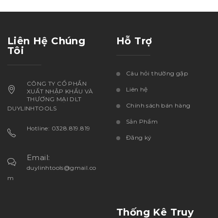
Liên Hệ Chúng
Hỗ Trợ
Tôi
Câu hỏi thường gặp
CÔNG TY CỔ PHẦN
Liên hệ
XUẤT NHẬP KHẨU VÀ
THƯƠNG MẠI DLT
Chính sách bán hàng
DUYLINHTOOLS
Sản Phẩm
Hotline: 0328.819.819
Đăng ký
Email:
duylinhtools@gmail.co
m
Thống Kê Truy