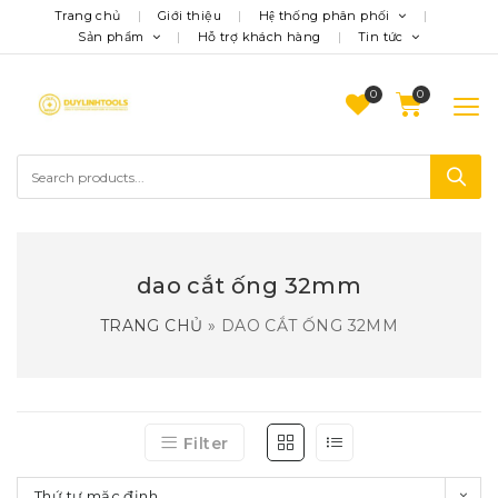
Trang chủ
Giới thiệu
Hệ thống phân phối
Sản phẩm
Hỗ trợ khách hàng
Tin tức
0
dao cắt ống 32mm
TRANG CHỦ
»
DAO CẮT ỐNG 32MM
Filter
Thứ tự mặc định