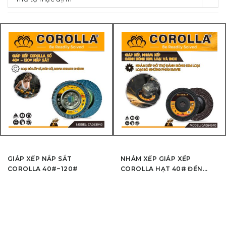
GIÁP XẾP NẮP SẮT
NHÁM XẾP GIÁP XẾP
COROLLA 40#~120#
COROLLA HẠT 40# ĐẾN
240#