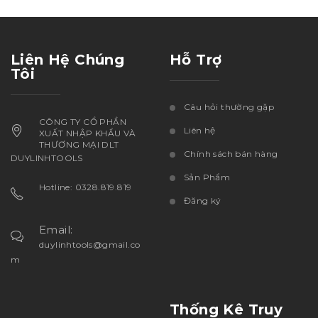
Liên Hệ Chúng
Hỗ Trợ
Tôi
Câu hỏi thường gặp
CÔNG TY CỔ PHẦN
Liên hệ
XUẤT NHẬP KHẨU VÀ
THƯƠNG MẠI DLT
Chính sách bán hàng
DUYLINHTOOLS
Sản Phẩm
Hotline: 0328.819.819
Đăng ký
Email:
duylinhtools@gmail.co
m
Thống Kê Truy