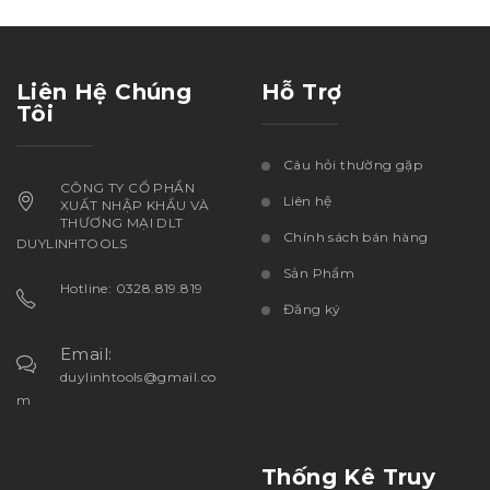
Liên Hệ Chúng
Hỗ Trợ
Tôi
Câu hỏi thường gặp
CÔNG TY CỔ PHẦN
Liên hệ
XUẤT NHẬP KHẨU VÀ
THƯƠNG MẠI DLT
Chính sách bán hàng
DUYLINHTOOLS
Sản Phẩm
Hotline: 0328.819.819
Đăng ký
Email:
duylinhtools@gmail.co
m
Thống Kê Truy