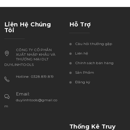
Liên Hệ Chúng
Hỗ Trợ
Tôi
Câu hỏi thường gặp
CÔNG TY CỔ PHẦN
Liên hệ
XUẤT NHẬP KHẨU VÀ
THƯƠNG MẠI DLT
Chính sách bán hàng
DUYLINHTOOLS
Sản Phẩm
Hotline: 0328.819.819
Đăng ký
Email:
duylinhtools@gmail.co
m
Thống Kê Truy