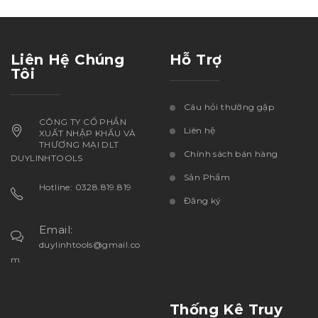
Liên Hệ Chúng
Hỗ Trợ
Tôi
Câu hỏi thường gặp
CÔNG TY CỔ PHẦN
Liên hệ
XUẤT NHẬP KHẨU VÀ
THƯƠNG MẠI DLT
Chính sách bán hàng
DUYLINHTOOLS
Sản Phẩm
Hotline: 0328.819.819
Đăng ký
Email:
duylinhtools@gmail.co
m
Thống Kê Truy