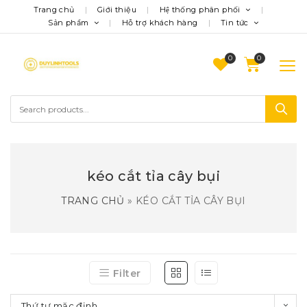
Trang chủ
Giới thiệu
Hệ thống phân phối
Sản phẩm
Hỗ trợ khách hàng
Tin tức
0
kéo cắt tỉa cây bụi
TRANG CHỦ
»
KÉO CẮT TỈA CÂY BỤI
Filter
Thứ tự mặc định