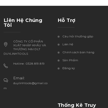
Liên Hệ Chúng
Hỗ Trợ
Tôi
Câu hỏi thường gặp
CÔNG TY CỔ PHẦN
Liên hệ
XUẤT NHẬP KHẨU VÀ
THƯƠNG MẠI DLT
Chính sách bán hàng
DUYLINHTOOLS
Sản Phẩm
Hotline: 0328.819.819
Đăng ký
Email:
duylinhtools@gmail.co
m
Thống Kê Truy