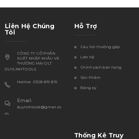
Liên Hệ Chúng
Hỗ Trợ
Tôi
Câu hỏi thường gặp
CÔNG TY CỔ PHẦN
Liên hệ
XUẤT NHẬP KHẨU VÀ
THƯƠNG MẠI DLT
Chính sách bán hàng
DUYLINHTOOLS
Sản Phẩm
Hotline: 0328.819.819
Đăng ký
Email:
duylinhtools@gmail.co
m
Thống Kê Truy