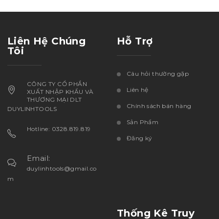
Liên Hệ Chúng
Hỗ Trợ
Tôi
Câu hỏi thường gặp
CÔNG TY CỔ PHẦN
Liên hệ
XUẤT NHẬP KHẨU VÀ
THƯƠNG MẠI DLT
Chính sách bán hàng
DUYLINHTOOLS
Sản Phẩm
Hotline: 0328.819.819
Đăng ký
Email:
duylinhtools@gmail.co
m
Thống Kê Truy