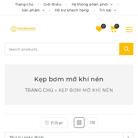
Trang chủ
Giới thiệu
Hệ thống phân phối
Sản phẩm
Hỗ trợ khách hàng
Tin tức
0
Kẹp bơm mỡ khí nén
TRANG CHỦ
»
KẸP BƠM MỠ KHÍ NÉN
Filter
Thứ tự mặc định