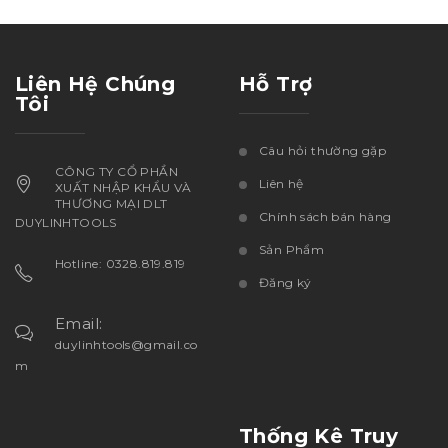
Liên Hệ Chúng
Hỗ Trợ
Tôi
Câu hỏi thường gặp
CÔNG TY CỔ PHẦN
Liên hệ
XUẤT NHẬP KHẨU VÀ
THƯƠNG MẠI DLT
Chính sách bán hàng
DUYLINHTOOLS
Sản Phẩm
Hotline: 0328.819.819
Đăng ký
Email:
duylinhtools@gmail.co
m
Thống Kê Truy