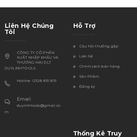
Liên Hệ Chúng
Hỗ Trợ
Tôi
Câu hỏi thường gặp
CÔNG TY CỔ PHẦN
Liên hệ
XUẤT NHẬP KHẨU VÀ
THƯƠNG MẠI DLT
Chính sách bán hàng
DUYLINHTOOLS
Sản Phẩm
Hotline: 0328.819.819
Đăng ký
Email:
duylinhtools@gmail.co
m
Thống Kê Truy