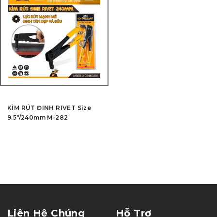
KÌM RÚT ĐINH RIVET Size
9.5″/240mm M-282
Liên Hệ Chúng
Hỗ Trợ