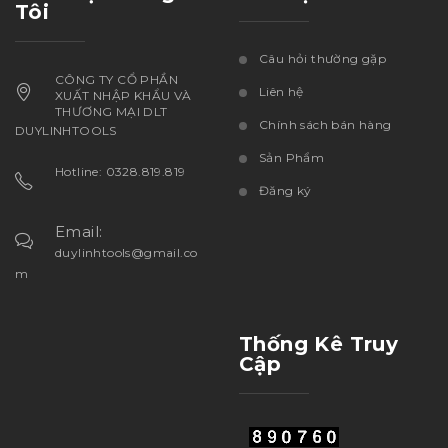
Tôi
Câu hỏi thường gặp
CÔNG TY CỔ PHẦN
Liên hệ
XUẤT NHẬP KHẨU VÀ
THƯƠNG MẠI DLT
Chính sách bán hàng
DUYLINHTOOLS
Sản Phẩm
Hotline: 0328.819.819
Đăng ký
Email:
duylinhtools@gmail.co
m
Thống Kê Truy
Cập