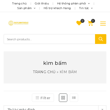
Trang chủ
Giới thiệu
Hệ thống phân phối
Sản phẩm
Hỗ trợ khách hàng
Tin tức
0
kìm bấm
TRANG CHỦ
»
KÌM BẤM
Filter
Thứ tự mặc định