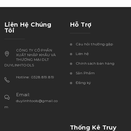
Liên Hệ Chúng
Hỗ Trợ
Tôi
Câu hỏi thường gặp
CÔNG TY CỔ PHẦN
Liên hệ
XUẤT NHẬP KHẨU VÀ
THƯƠNG MẠI DLT
Chính sách bán hàng
DUYLINHTOOLS
Sản Phẩm
Hotline: 0328.819.819
Đăng ký
Email:
duylinhtools@gmail.co
m
Thống Kê Truy