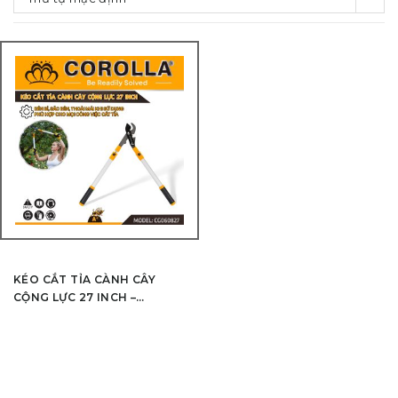
KÉO CẮT TỈA CÀNH CÂY
CỘNG LỰC 27 INCH –
CG060827