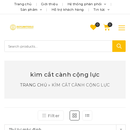
Trang chủ
Giới thiệu
Hệ thống phân phối
Sản phẩm
Hỗ trợ khách hàng
Tin tức
0
kìm cắt cành cộng lực
TRANG CHỦ
»
KÌM CẮT CÀNH CỘNG LỰC
Filter
Thứ tự mặc định