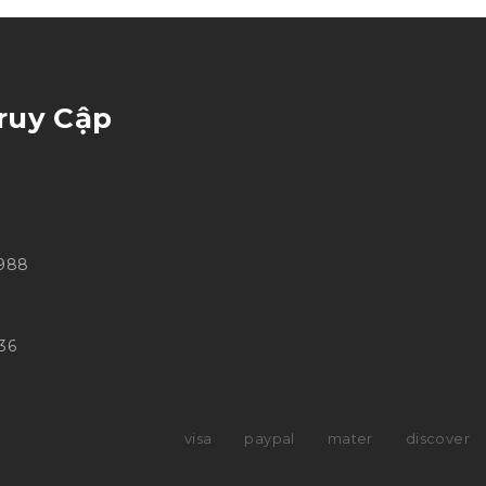
ruy Cập
 988
36
visa
paypal
mater
discover