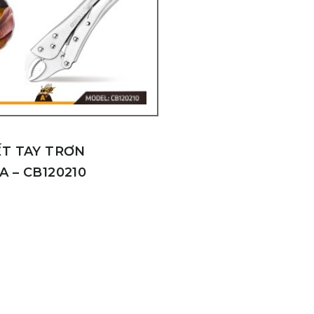
ẾT TAY TRƠN
 – CB120210