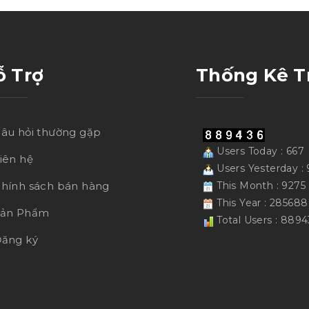
ỗ Trợ
Thống Kê T
âu hỏi thường gặp
Users Today : 667
iên hệ
Users Yesterday :
hính sách bán hàng
This Month : 9275
This Year : 285688
Sản Phẩm
Total Users : 8894
ăng ký