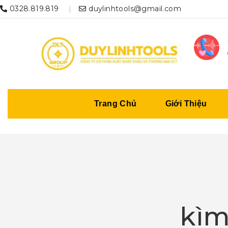
0328.819.819
duylinhtools@gmail.com
Trang Chủ
Giới Thiệu
kìm