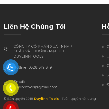
sao
Liên Hệ Chúng Tôi
H
CÔNG TY CỔ PHẦN XUẤT NHẬP
C
KHẨU VÀ THƯƠNG MẠI DLT
L
DUYLINHTOOLS
C
Hotline: 0328.819.819
Email:
Đ
duylinhtools@gmail.com
© Bản quyền 2018
Duylinh Tools
- Toàn quyền nội dung