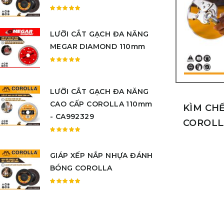
sao
Được
xếp
LƯỠI CẮT GẠCH ĐA NĂNG
hạng
5.00
5
MEGAR DIAMOND 110mm
sao
Được
xếp
hạng
LƯỠI CẮT GẠCH ĐA NĂNG
5.00
5
CAO CẤP COROLLA 110mm
sao
KÌM CH
- CA992329
COROLLA
Được
xếp
GIÁP XẾP NẮP NHỰA ĐÁNH
hạng
5.00
5
BÓNG COROLLA
sao
Được
xếp
hạng
5.00
5