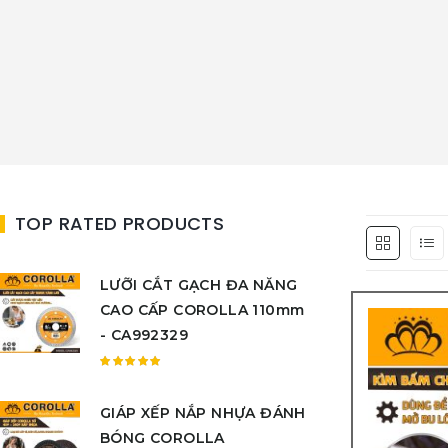
TOP RATED PRODUCTS
LƯỠI CẮT GẠCH ĐA NĂNG
CAO CẤP COROLLA 110mm
- CA992329
Được
xếp
GIÁP XẾP NẮP NHỰA ĐÁNH
hạng
5.00
5
BÓNG COROLLA