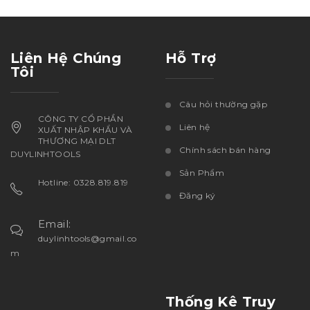
Liên Hệ Chúng
Hỗ Trợ
Tôi
Câu hỏi thường gặp
CÔNG TY CỔ PHẦN
Liên hệ
XUẤT NHẬP KHẨU VÀ
THƯƠNG MẠI DLT
Chính sách bán hàng
DUYLINHTOOLS
Sản Phẩm
Hotline: 0328.819.819
Đăng ký
Email:
duylinhtools@gmail.co
m
Thống Kê Truy