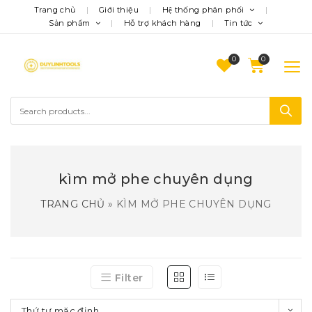
Trang chủ
Giới thiệu
Hệ thống phân phối
Sản phẩm
Hỗ trợ khách hàng
Tin tức
0
kìm mở phe chuyên dụng
TRANG CHỦ
»
KÌM MỞ PHE CHUYÊN DỤNG
Filter
Thứ tự mặc định