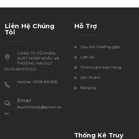
Liên Hệ Chúng
Hỗ Trợ
Tôi
Câu hỏi thường gặp
CÔNG TY CỔ PHẦN
Liên hệ
XUẤT NHẬP KHẨU VÀ
THƯƠNG MẠI DLT
Chính sách bán hàng
DUYLINHTOOLS
Sản Phẩm
Hotline: 0328.819.819
Đăng ký
Email:
duylinhtools@gmail.co
m
Thống Kê Truy