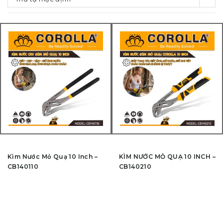
Kìm Nước Mỏ Quạ 10 Inch –
KÌM NƯỚC MỎ QUẠ 10 INCH –
CB140110
CB140210