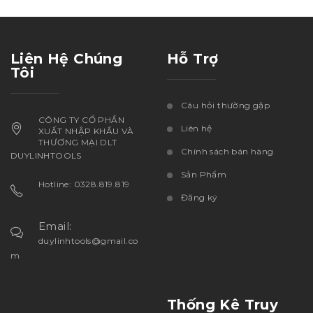
Liên Hệ Chúng
Hỗ Trợ
Tôi
Câu hỏi thường gặp
CÔNG TY CỔ PHẦN
Liên hệ
XUẤT NHẬP KHẨU VÀ
THƯƠNG MẠI DLT
Chính sách bán hàng
DUYLINHTOOLS
Sản Phẩm
Hotline: 0328.819.819
Đăng ký
Email:
duylinhtools@gmail.co
m
Thống Kê Truy