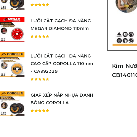
sao
Được
xếp
LƯỠI CẮT GẠCH ĐA NĂNG
hạng
5.00
5
MEGAR DIAMOND 110mm
sao
Được
xếp
hạng
LƯỠI CẮT GẠCH ĐA NĂNG
5.00
5
CAO CẤP COROLLA 110mm
sao
Kìm Nướ
- CA992329
CB14011
Được
xếp
GIÁP XẾP NẮP NHỰA ĐÁNH
hạng
5.00
5
BÓNG COROLLA
sao
Được
xếp
hạng
5.00
5