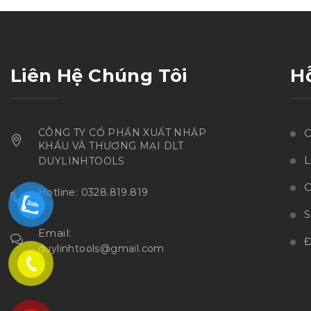
sao
Liên Hệ Chúng Tôi
H
CÔNG TY CỔ PHẦN XUẤT NHẬP
C
KHẨU VÀ THƯƠNG MẠI DLT
L
DUYLINHTOOLS
C
Hotline: 0328.819.819
Email:
Đ
duylinhtools@gmail.com