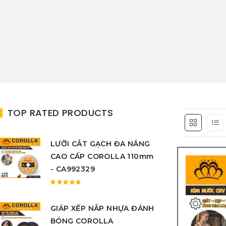
TOP RATED PRODUCTS
LƯỠI CẮT GẠCH ĐA NĂNG
CAO CẤP COROLLA 110mm
- CA992329
Được
xếp
GIÁP XẾP NẮP NHỰA ĐÁNH
hạng
5.00
5
BÓNG COROLLA