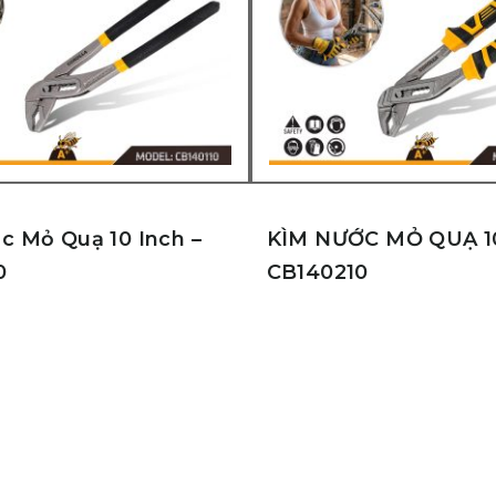
c Mỏ Quạ 10 Inch –
KÌM NƯỚC MỎ QUẠ 10
0
CB140210