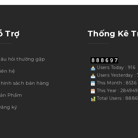
ỗ Trợ
Thống Kê T
âu hỏi thường gặp
Users Today : 916
iên hệ
Users Yesterday : 
hính sách bán hàng
This Month : 8536
This Year : 284949
Sản Phẩm
Total Users : 888
ăng ký