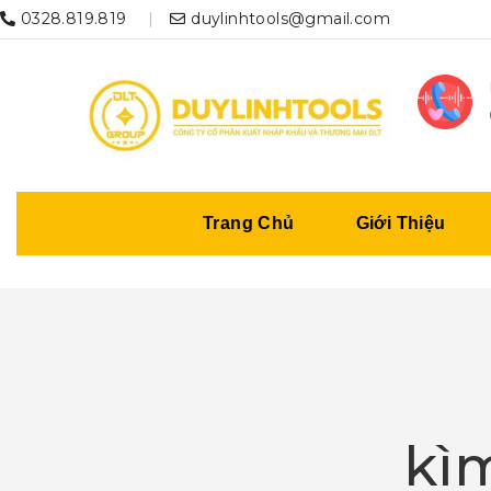
0328.819.819
duylinhtools@gmail.com
Trang Chủ
Giới Thiệu
kì