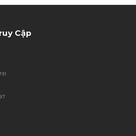
ruy Cập
791
697