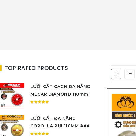
TOP RATED PRODUCTS
LƯỠI CẮT GẠCH ĐA NĂNG
MEGAR DIAMOND 110mm
Được
xếp
LƯỠI CẮT ĐA NĂNG
hạng
5.00
5
COROLLA PHI 110MM AAA
sao