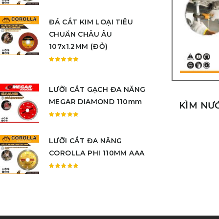
Được
xếp
ĐÁ CẮT KIM LOẠI TIÊU
hạng
5.00
5
CHUẨN CHÂU ÂU
sao
107x1.2MM (ĐỎ)
Được
xếp
hạng
LƯỠI CẮT GẠCH ĐA NĂNG
5.00
5
MEGAR DIAMOND 110mm
sao
KÌM NƯ
Được
xếp
LƯỠI CẮT ĐA NĂNG
hạng
5.00
5
COROLLA PHI 110MM AAA
sao
Được
xếp
hạng
5.00
5
sao