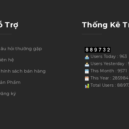
ỗ Trợ
Thống Kê T
âu hỏi thường gặp
Users Today : 963
iên hệ
Users Yesterday :
hính sách bán hàng
This Month : 9571
This Year : 285984
Sản Phẩm
Total Users : 8897
ăng ký