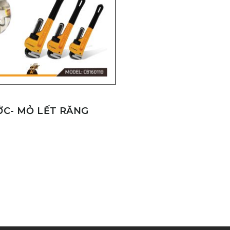
ỚC- MỎ LẾT RĂNG