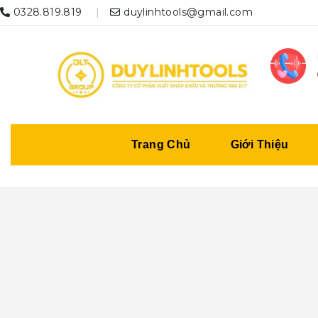
0328.819.819
duylinhtools@gmail.com
Trang Chủ
Giới Thiệu