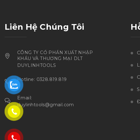
Liên Hệ Chúng Tôi
H
CÔNG TY CỔ PHẦN XUẤT NHẬP
C
KHẨU VÀ THƯƠNG MẠI DLT
L
DUYLINHTOOLS
C
Hotline: 0328.819.819
Email:
Đ
duylinhtools@gmail.com