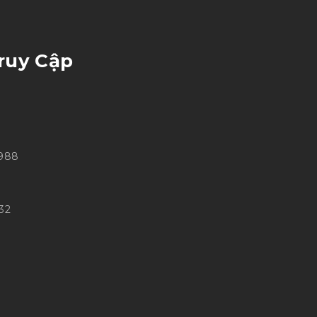
ruy Cập
 988
32