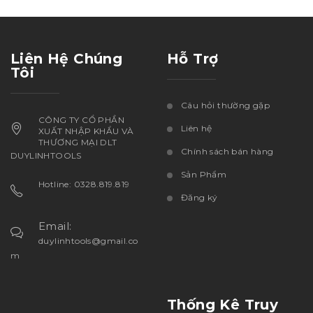
Liên Hệ Chúng
Hỗ Trợ
Tôi
Câu hỏi thường gặp
CÔNG TY CỔ PHẦN
Liên hệ
XUẤT NHẬP KHẨU VÀ
THƯƠNG MẠI DLT
Chính sách bán hàng
DUYLINHTOOLS
Sản Phẩm
Hotline: 0328.819.819
Đăng ký
Email:
duylinhtools@gmail.co
m
Thống Kê Truy