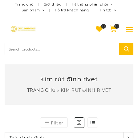
Trang chủ
Giới thiệu
Hệ thống phân phối
Sản phẩm
Hỗ trợ khách hàng
Tin tức
0
kìm rút đinh rivet
TRANG CHỦ
»
KÌM RÚT ĐINH RIVET
Filter
Thứ tự mặc định