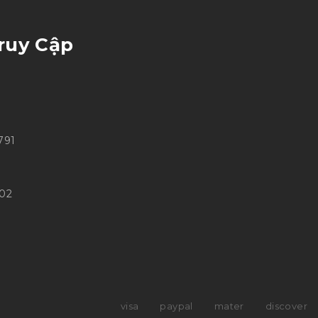
ruy Cập
791
302
visa
paypal
mater
discover