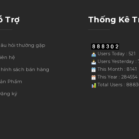
ỗ Trợ
Thống Kê T
âu hỏi thường gặp
Users Today : 521
iên hệ
Users Yesterday : 
hính sách bán hàng
This Month : 8141
This Year : 284554
Sản Phẩm
Total Users : 888
ăng ký