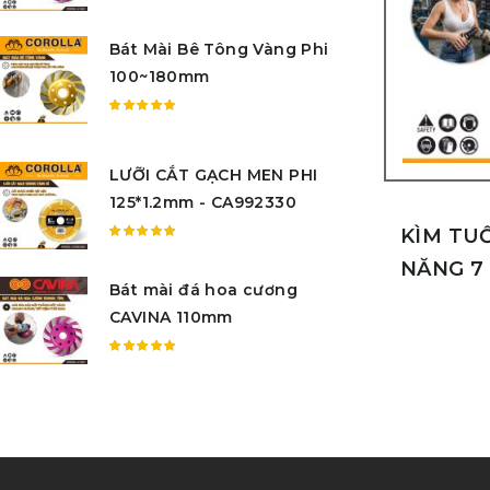
Được
xếp
Bát Mài Bê Tông Vàng Phi
hạng
5.00
5
100~180mm
sao
Được
xếp
hạng
LƯỠI CẮT GẠCH MEN PHI
5.00
5
125*1.2mm - CA992330
sao
KÌM TU
Được
NĂNG 7
xếp
Bát mài đá hoa cương
hạng
5.00
5
CAVINA 110mm
sao
Được
xếp
hạng
5.00
5
sao