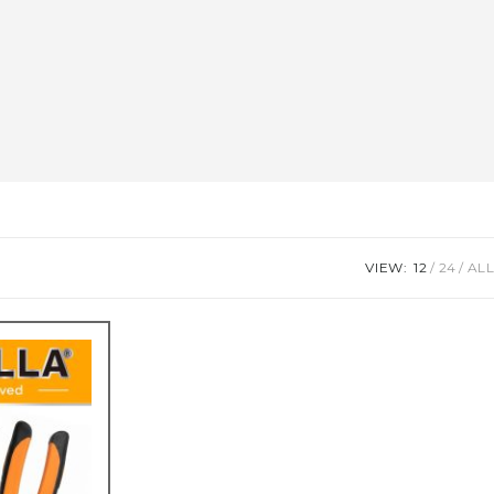
VIEW:
12
24
ALL