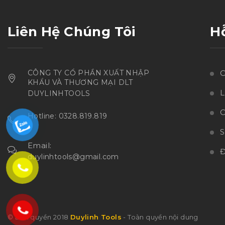
Liên Hệ Chúng Tôi
H
CÔNG TY CỔ PHẦN XUẤT NHẬP
C
KHẨU VÀ THƯƠNG MẠI DLT
L
DUYLINHTOOLS
C
Hotline: 0328.819.819
Email:
Đ
duylinhtools@gmail.com
© Bản quyền 2018
Duylinh Tools
- Toàn quyền nội dung