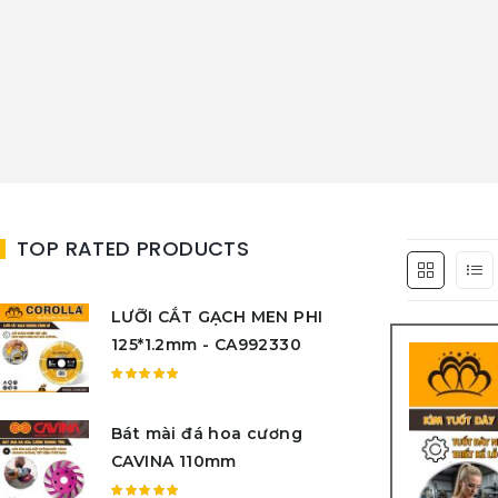
TOP RATED PRODUCTS
LƯỠI CẮT GẠCH MEN PHI
125*1.2mm - CA992330
Được
xếp
Bát mài đá hoa cương
hạng
5.00
5
CAVINA 110mm
sao