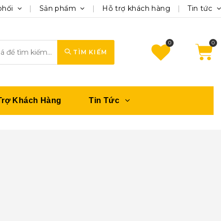
phối
Sản phẩm
Hỗ trợ khách hàng
Tin tức
0
TÌM KIẾM
Trợ Khách Hàng
Tin Tức
n