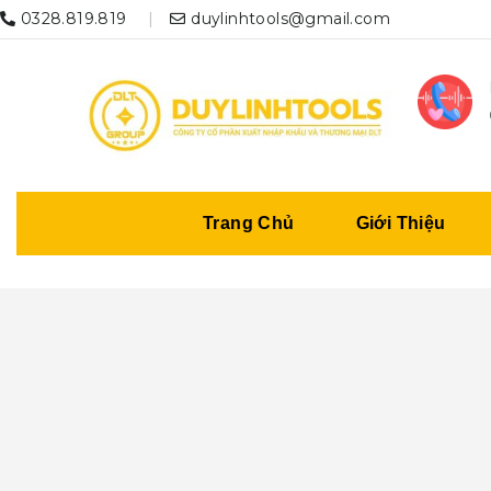
0328.819.819
duylinhtools@gmail.com
Trang Chủ
Giới Thiệu