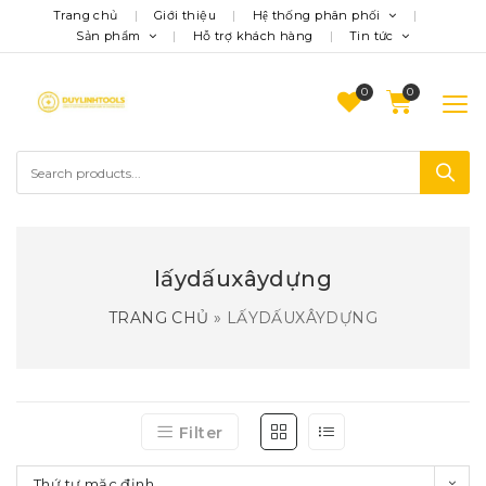
Trang chủ
Giới thiệu
Hệ thống phân phối
Sản phẩm
Hỗ trợ khách hàng
Tin tức
0
lấydấuxâydựng
TRANG CHỦ
»
LẤYDẤUXÂYDỰNG
Filter
Thứ tự mặc định