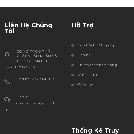
Liên Hệ Chúng
Hỗ Trợ
Tôi
Câu hỏi thường gặp
CÔNG TY CỔ PHẦN
Liên hệ
XUẤT NHẬP KHẨU VÀ
THƯƠNG MẠI DLT
Chính sách bán hàng
DUYLINHTOOLS
Sản Phẩm
Hotline: 0328.819.819
Đăng ký
Email:
duylinhtools@gmail.co
m
Thống Kê Truy