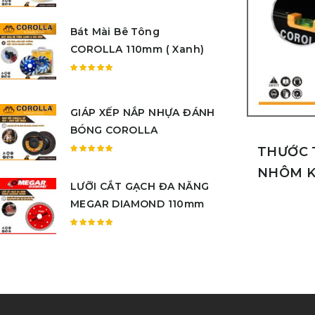
Được
xếp
Bát Mài Bê Tông
hạng
5.00
5
COROLLA 110mm ( Xanh)
sao
Được
xếp
hạng
GIÁP XẾP NẮP NHỰA ĐÁNH
5.00
5
BÓNG COROLLA
sao
THƯỚC 
Được
NHÔM K
xếp
LƯỠI CẮT GẠCH ĐA NĂNG
hạng
5.00
5
MEGAR DIAMOND 110mm
sao
Được
xếp
hạng
5.00
5
sao