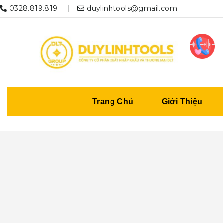
0328.819.819
duylinhtools@gmail.com
Trang Chủ
Giới Thiệu