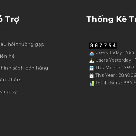
ỗ Trợ
Thống Kê T
âu hỏi thường gặp
Users Today : 764
iên hệ
Users Yesterday : 
hính sách bán hàng
This Month : 7593
This Year : 28400
Sản Phẩm
Total Users : 8877
ăng ký