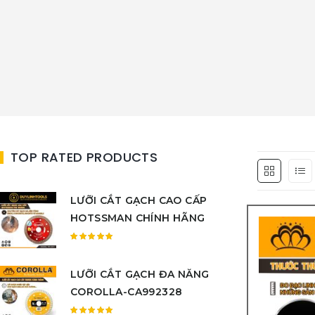
TOP RATED PRODUCTS
LƯỠI CẮT GẠCH CAO CẤP
HOTSSMAN CHÍNH HÃNG
Được
xếp
LƯỠI CẮT GẠCH ĐA NĂNG
hạng
5.00
5
COROLLA-CA992328
sao