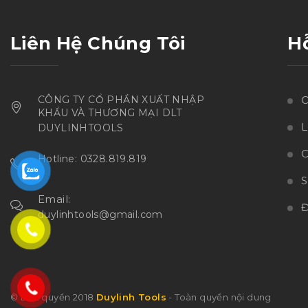
Liên Hệ Chúng Tôi
H
CÔNG TY CỔ PHẦN XUẤT NHẬP
C
KHẨU VÀ THƯƠNG MẠI DLT
L
DUYLINHTOOLS
C
Hotline: 0328.819.819
Email:
Đ
duylinhtools@gmail.com
© Bản quyền 2018
Duylinh Tools
- Toàn quyền nội dung