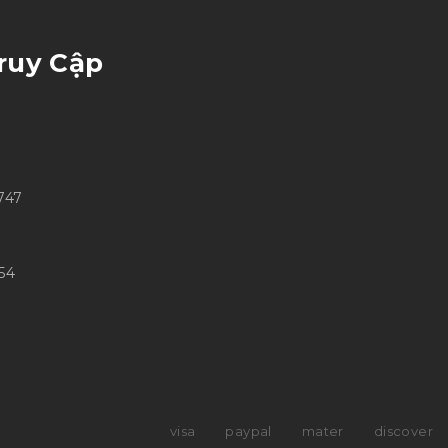
ruy Cập
747
6
54
visa
paypal
mater
discover