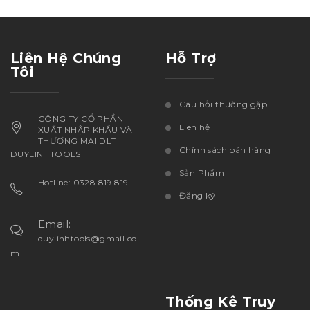
Liên Hệ Chúng
Hỗ Trợ
Tôi
Câu hỏi thường gặp
CÔNG TY CỔ PHẦN
Liên hệ
XUẤT NHẬP KHẨU VÀ
THƯƠNG MẠI DLT
Chính sách bán hàng
DUYLINHTOOLS
Sản Phẩm
Hotline: 0328.819.819
Đăng ký
Email:
duylinhtools@gmail.co
m
Thống Kê Truy