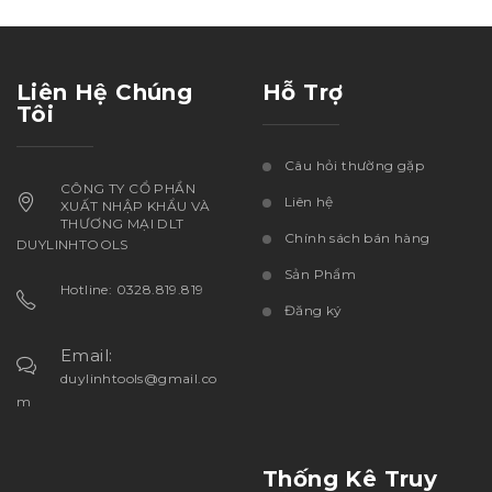
Liên Hệ Chúng
Hỗ Trợ
Tôi
Câu hỏi thường gặp
CÔNG TY CỔ PHẦN
Liên hệ
XUẤT NHẬP KHẨU VÀ
THƯƠNG MẠI DLT
Chính sách bán hàng
DUYLINHTOOLS
Sản Phẩm
Hotline: 0328.819.819
Đăng ký
Email:
duylinhtools@gmail.co
m
Thống Kê Truy