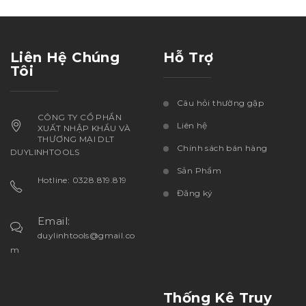
Liên Hệ Chúng
Hỗ Trợ
Tôi
Câu hỏi thường gặp
CÔNG TY CỔ PHẦN
Liên hệ
XUẤT NHẬP KHẨU VÀ
THƯƠNG MẠI DLT
Chính sách bán hàng
DUYLINHTOOLS
Sản Phẩm
Hotline: 0328.819.819
Đăng ký
Email:
duylinhtools@gmail.co
m
Thống Kê Truy