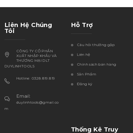
Liên Hệ Chúng
Hỗ Trợ
Tôi
Câu hỏi thường gặp
CÔNG TY CỔ PHẦN
Liên hệ
XUẤT NHẬP KHẨU VÀ
THƯƠNG MẠI DLT
Chính sách bán hàng
DUYLINHTOOLS
Sản Phẩm
Hotline: 0328.819.819
Đăng ký
Email:
duylinhtools@gmail.co
m
Thống Kê Truy