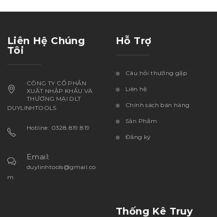
Liên Hệ Chúng
Hỗ Trợ
Tôi
Câu hỏi thường gặp
CÔNG TY CỔ PHẦN
Liên hệ
XUẤT NHẬP KHẨU VÀ
THƯƠNG MẠI DLT
Chính sách bán hàng
DUYLINHTOOLS
Sản Phẩm
Hotline: 0328.819.819
Đăng ký
Email:
duylinhtools@gmail.co
m
Thống Kê Truy