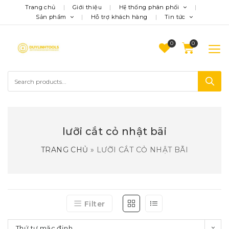
Trang chủ
Giới thiệu
Hệ thống phân phối
Sản phẩm
Hỗ trợ khách hàng
Tin tức
0
lưỡi cắt cỏ nhật bãi
TRANG CHỦ
»
LƯỠI CẮT CỎ NHẬT BÃI
Filter
Thứ tự mặc định