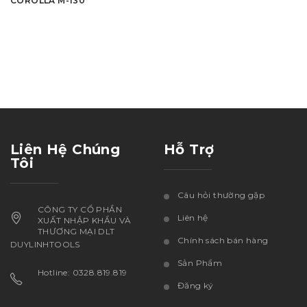
COROLLA M-130
Liên Hệ Chúng
Hỗ Trợ
Tôi
Câu hỏi thường gặp
CÔNG TY CỔ PHẦN
Liên hệ
XUẤT NHẬP KHẨU VÀ
THƯƠNG MẠI DLT
Chính sách bán hàng
DUYLINHTOOLS
Sản Phẩm
Hotline: 0328.819.819
Đăng ký