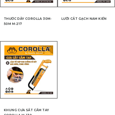
THƯỚC DÂY COROLLA 30M-
LƯỠI CẮT GẠCH NAM KIẾN
50M M-217
KHUNG CƯA SẮT CẦM TAY