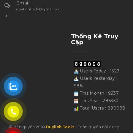
Email:
duylinhtools@gmail.co
m
Thống Kê Truy
Cập
Users Today : 1329
Users Yesterday :
988
This Month : 9937
This Year : 286350
Total Users : 890098
© Bản quyền 2018
- Toàn quyền nội dung
Duylinh Tools