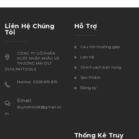
Liên Hệ Chúng
Hỗ Trợ
Tôi
Câu hỏi thường gặp
CÔNG TY CỔ PHẦN
Liên hệ
XUẤT NHẬP KHẨU VÀ
THƯƠNG MẠI DLT
Chính sách bán hàng
DUYLINHTOOLS
Sản Phẩm
Hotline: 0328.819.819
Đăng ký
Email:
duylinhtools@gmail.co
m
Thống Kê Truy