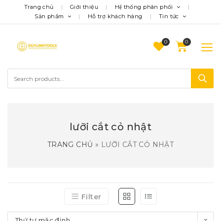
Trang chủ
Giới thiệu
Hệ thống phân phối
Sản phẩm
Hỗ trợ khách hàng
Tin tức
0
lưỡi cắt cỏ nhật
TRANG CHỦ
»
LƯỠI CẮT CỎ NHẬT
Filter
Thứ tự mặc định