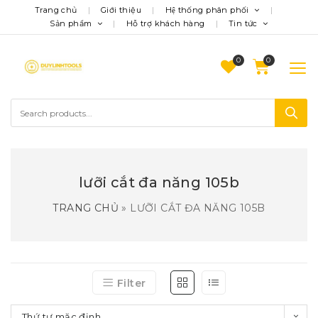
Trang chủ
Giới thiệu
Hệ thống phân phối
Sản phẩm
Hỗ trợ khách hàng
Tin tức
0
lưỡi cắt đa năng 105b
TRANG CHỦ
»
LƯỠI CẮT ĐA NĂNG 105B
Filter
Thứ tự mặc định