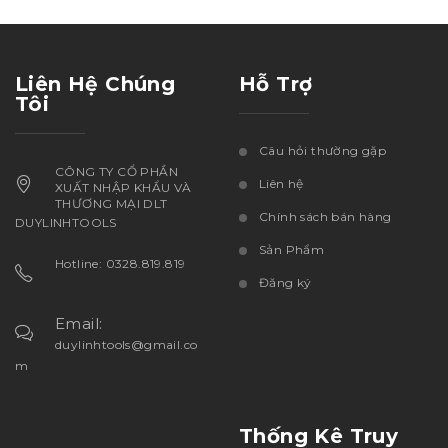
Liên Hệ Chúng
Hỗ Trợ
Tôi
Câu hỏi thường gặp
CÔNG TY CỔ PHẦN
Liên hệ
XUẤT NHẬP KHẨU VÀ
THƯƠNG MẠI DLT
Chính sách bán hàng
DUYLINHTOOLS
Sản Phẩm
Hotline: 0328.819.819
Đăng ký
Email:
duylinhtools@gmail.co
m
Thống Kê Truy