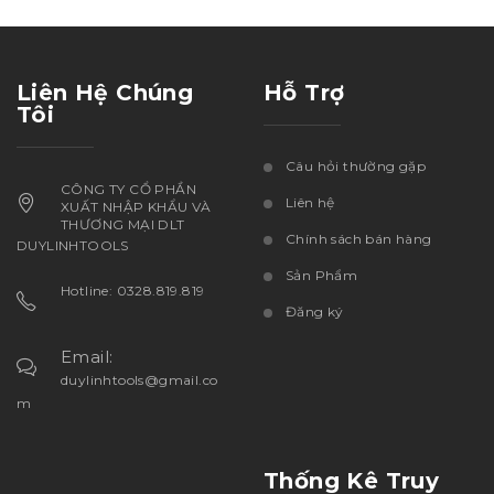
Liên Hệ Chúng
Hỗ Trợ
Tôi
Câu hỏi thường gặp
CÔNG TY CỔ PHẦN
Liên hệ
XUẤT NHẬP KHẨU VÀ
THƯƠNG MẠI DLT
Chính sách bán hàng
DUYLINHTOOLS
Sản Phẩm
Hotline: 0328.819.819
Đăng ký
Email:
duylinhtools@gmail.co
m
Thống Kê Truy