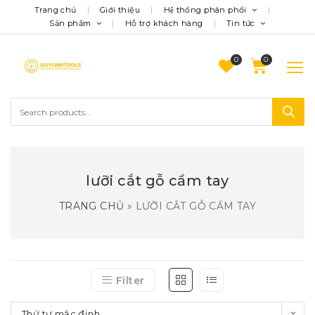
Trang chủ
Giới thiệu
Hệ thống phân phối
Sản phẩm
Hỗ trợ khách hàng
Tin tức
0
lưỡi cắt gỗ cầm tay
TRANG CHỦ
»
LƯỠI CẮT GỖ CẦM TAY
Filter
Thứ tự mặc định