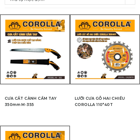
CƯA CẮT CÀNH CẦM TAY
LƯỠI CƯA GỖ HAI CHIỀU
350mm M-355
COROLLA 110*40T