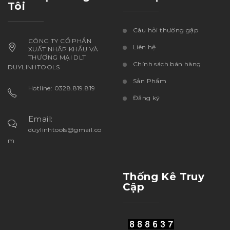
Tôi
Câu hỏi thường gặp
CÔNG TY CỔ PHẦN
Liên hệ
XUẤT NHẬP KHẨU VÀ
THƯƠNG MẠI DLT
Chính sách bán hàng
DUYLINHTOOLS
Sản Phẩm
Hotline: 0328.819.819
Đăng ký
Email:
duylinhtools@gmail.co
m
Thống Kê Truy
Cập