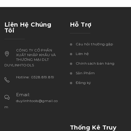
Liên Hệ Chúng
Hỗ Trợ
Tôi
Câu hỏi thường gặp
CÔNG TY CỔ PHẦN
Liên hệ
XUẤT NHẬP KHẨU VÀ
THƯƠNG MẠI DLT
Chính sách bán hàng
DUYLINHTOOLS
Sản Phẩm
Hotline: 0328.819.819
Đăng ký
Email:
duylinhtools@gmail.co
m
Thống Kê Truy