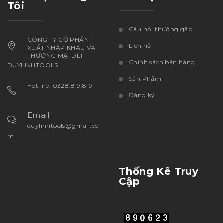
Tôi
Câu hỏi thường gặp
CÔNG TY CỔ PHẦN
Liên hệ
XUẤT NHẬP KHẨU VÀ
THƯƠNG MẠI DLT
Chính sách bán hàng
DUYLINHTOOLS
Sản Phẩm
Hotline: 0328.819.819
Đăng ký
Email:
duylinhtools@gmail.co
m
Thống Kê Truy
Cập