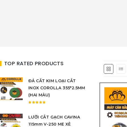
TOP RATED PRODUCTS
ĐÁ CẮT KIM LOẠI CẮT
INOX COROLLA 355*2.5MM
(HAI MÀU)
Được
xếp
LƯỠI CẮT GẠCH CAVINA
hạng
5.00
5
115mm V-250 ME XẺ