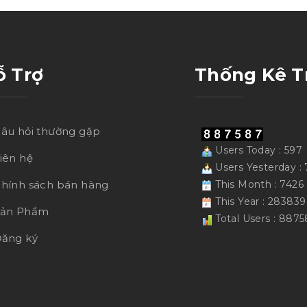
ỗ Trợ
Thống Kê T
âu hỏi thường gặp
Users Today : 597
iên hệ
Users Yesterday : 
hính sách bán hàng
This Month : 7426
This Year : 283839
Sản Phẩm
Total Users : 887
ăng ký