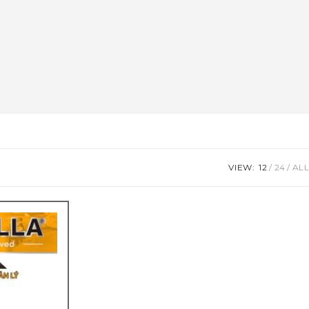
VIEW:
12
24
ALL