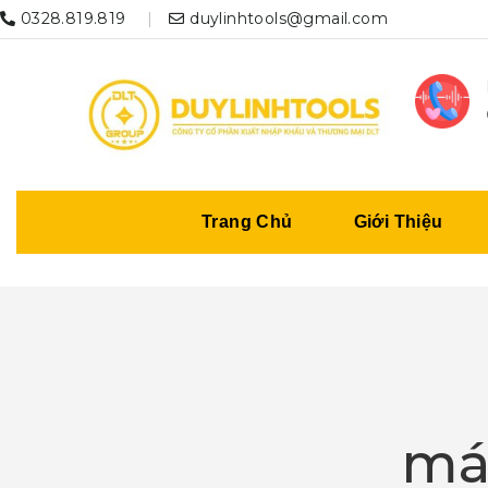
0328.819.819
duylinhtools@gmail.com
Trang Chủ
Giới Thiệu
má