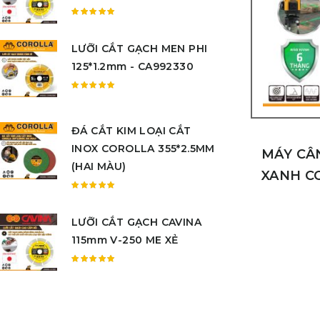
sao
Được
xếp
LƯỠI CẮT GẠCH MEN PHI
hạng
5.00
5
125*1.2mm - CA992330
sao
Được
xếp
hạng
ĐÁ CẮT KIM LOẠI CẮT
5.00
5
INOX COROLLA 355*2.5MM
sao
MÁY CÂN
(HAI MÀU)
XANH C
Được
xếp
LƯỠI CẮT GẠCH CAVINA
hạng
5.00
5
115mm V-250 ME XẺ
sao
Được
xếp
hạng
5.00
5