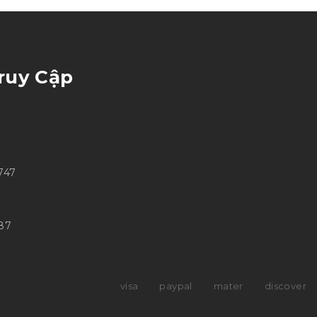
ruy Cập
747
587
visa
paypal
mater
discover