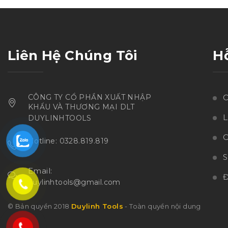
sao
Liên Hệ Chúng Tôi
H
CÔNG TY CỔ PHẦN XUẤT NHẬP
C
KHẨU VÀ THƯƠNG MẠI DLT
L
DUYLINHTOOLS
C
Hotline: 0328.819.819
Email:
Đ
duylinhtools@gmail.com
© Bản quyền 2018
Duylinh Tools
- Toàn quyền nội dung