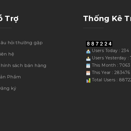
ỗ Trợ
Thống Kê T
âu hỏi thường gặp
Users Today : 234
iên hệ
Users Yesterday : 
hính sách bán hàng
This Month : 7063
This Year : 283476
Sản Phẩm
Total Users : 8872
ăng ký