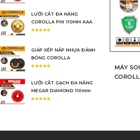
Được
xếp
LƯỠI CẮT ĐA NĂNG
hạng
5.00
5
COROLLA PHI 110MM AAA
sao
Được
xếp
hạng
GIÁP XẾP NẮP NHỰA ĐÁNH
5.00
5
BÓNG COROLLA
sao
MÁY SO
Được
COROLL
xếp
LƯỠI CẮT GẠCH ĐA NĂNG
hạng
5.00
5
MEGAR DIAMOND 110mm
sao
Được
xếp
hạng
5.00
5
sao