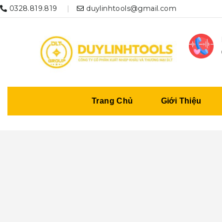
0328.819.819
duylinhtools@gmail.com
Trang Chủ
Giới Thiệu