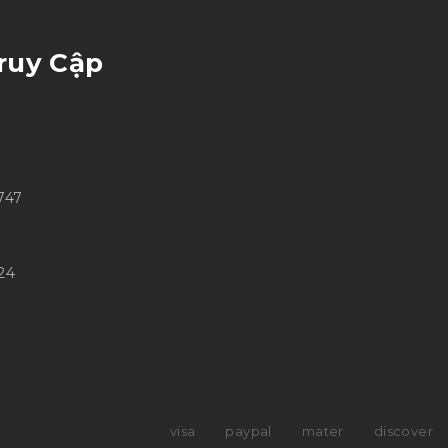
ruy Cập
747
24
visa
paypal
mater
discover