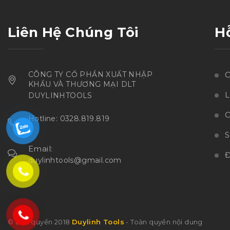
Liên Hệ Chúng Tôi
H
CÔNG TY CỔ PHẦN XUẤT NHẬP
C
KHẨU VÀ THƯƠNG MẠI DLT
L
DUYLINHTOOLS
C
Hotline: 0328.819.819
Email:
Đ
duylinhtools@gmail.com
© Bản quyền 2018
Duylinh Tools
- Toàn quyền nội dung