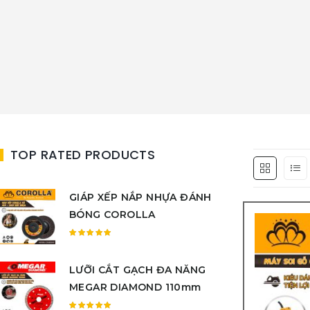
TOP RATED PRODUCTS
GIÁP XẾP NẮP NHỰA ĐÁNH
BÓNG COROLLA
Được
xếp
LƯỠI CẮT GẠCH ĐA NĂNG
hạng
5.00
5
MEGAR DIAMOND 110mm
sao