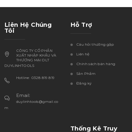
Liên Hệ Chúng
Hỗ Trợ
Tôi
Câu hỏi thường gặp
CÔNG TY CỔ PHẦN
Liên hệ
XUẤT NHẬP KHẨU VÀ
THƯƠNG MẠI DLT
Chính sách bán hàng
DUYLINHTOOLS
Sản Phẩm
Hotline: 0328.819.819
Đăng ký
Email:
duylinhtools@gmail.co
m
Thống Kê Truy