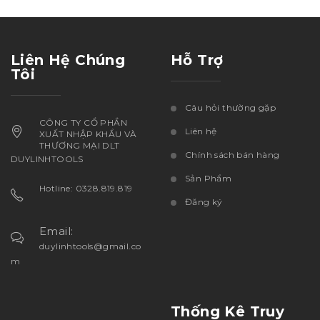
Liên Hệ Chúng
Hỗ Trợ
Tôi
Câu hỏi thường gặp
CÔNG TY CỔ PHẦN
Liên hệ
XUẤT NHẬP KHẨU VÀ
THƯƠNG MẠI DLT
Chính sách bán hàng
DUYLINHTOOLS
Sản Phẩm
Hotline: 0328.819.819
Đăng ký
Email:
duylinhtools@gmail.co
m
Thống Kê Truy