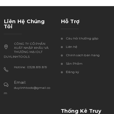
Liên Hệ Chúng
Hỗ Trợ
Tôi
Câu hỏi thường gặp
CÔNG TY CỔ PHẦN
Liên hệ
XUẤT NHẬP KHẨU VÀ
THƯƠNG MẠI DLT
Chính sách bán hàng
DUYLINHTOOLS
Sản Phẩm
Hotline: 0328.819.819
Đăng ký
Email:
duylinhtools@gmail.co
m
Thống Kê Truy