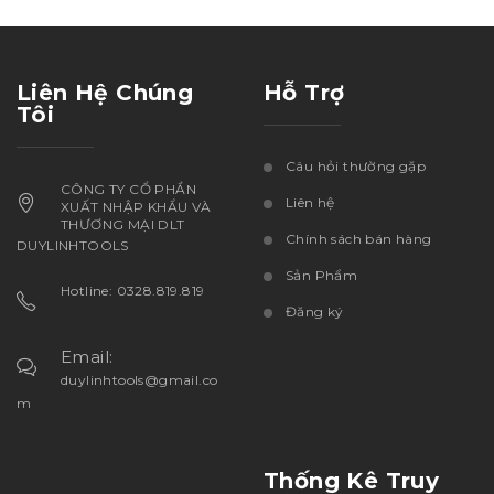
Liên Hệ Chúng
Hỗ Trợ
Tôi
Câu hỏi thường gặp
CÔNG TY CỔ PHẦN
Liên hệ
XUẤT NHẬP KHẨU VÀ
THƯƠNG MẠI DLT
Chính sách bán hàng
DUYLINHTOOLS
Sản Phẩm
Hotline: 0328.819.819
Đăng ký
Email:
duylinhtools@gmail.co
m
Thống Kê Truy