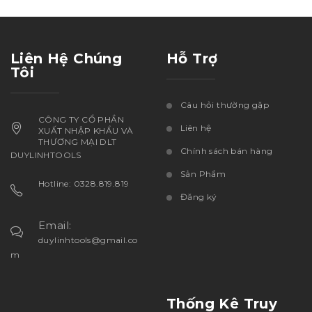
Liên Hệ Chúng
Hỗ Trợ
Tôi
Câu hỏi thường gặp
CÔNG TY CỔ PHẦN
Liên hệ
XUẤT NHẬP KHẨU VÀ
THƯƠNG MẠI DLT
Chính sách bán hàng
DUYLINHTOOLS
Sản Phẩm
Hotline: 0328.819.819
Đăng ký
Email:
duylinhtools@gmail.co
m
Thống Kê Truy