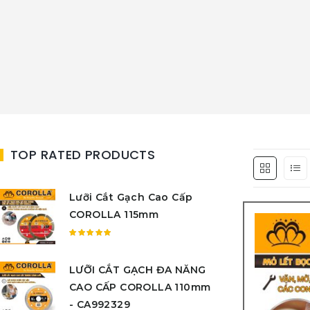
TOP RATED PRODUCTS
Lưỡi Cắt Gạch Cao Cấp
COROLLA 115mm
Được
xếp
LƯỠI CẮT GẠCH ĐA NĂNG
hạng
5.00
5
CAO CẤP COROLLA 110mm
sao
- CA992329