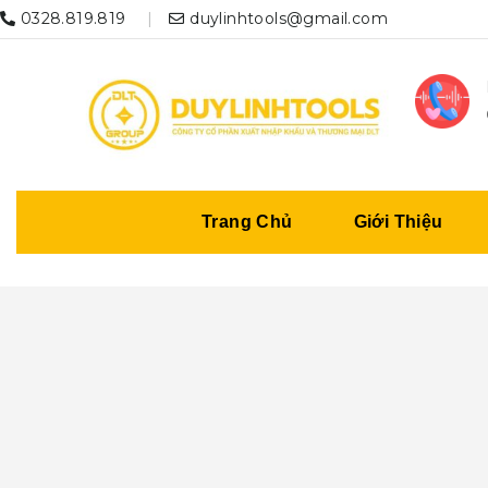
0328.819.819
duylinhtools@gmail.com
Trang Chủ
Giới Thiệu