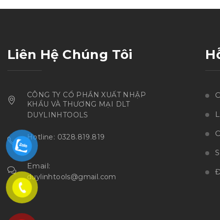
sao
Liên Hệ Chúng Tôi
H
CÔNG TY CỔ PHẦN XUẤT NHẬP
C
KHẨU VÀ THƯƠNG MẠI DLT
L
DUYLINHTOOLS
C
Hotline: 0328.819.819
Email:
Đ
duylinhtools@gmail.com