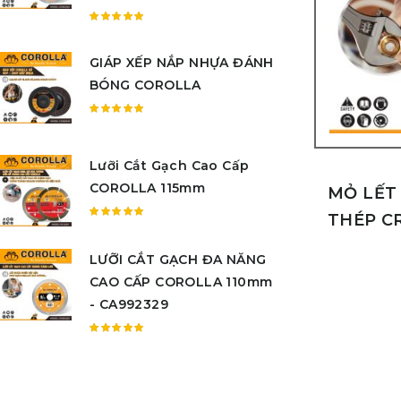
Được
xếp
GIÁP XẾP NẮP NHỰA ĐÁNH
hạng
5.00
5
BÓNG COROLLA
sao
Được
xếp
hạng
Lưỡi Cắt Gạch Cao Cấp
5.00
5
COROLLA 115mm
sao
MỎ LẾT
THÉP C
Được
xếp
LƯỠI CẮT GẠCH ĐA NĂNG
hạng
5.00
5
CAO CẤP COROLLA 110mm
sao
- CA992329
Được
xếp
hạng
5.00
5