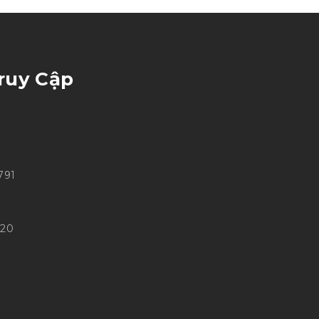
ruy Cập
791
020