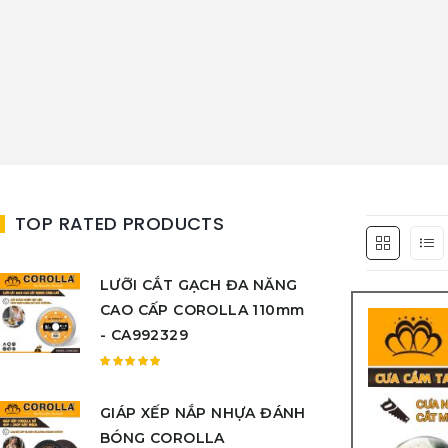
TOP RATED PRODUCTS
LƯỠI CẮT GẠCH ĐA NĂNG
CAO CẤP COROLLA 110mm
- CA992329
Được
xếp
GIÁP XẾP NẮP NHỰA ĐÁNH
hạng
5.00
5
BÓNG COROLLA