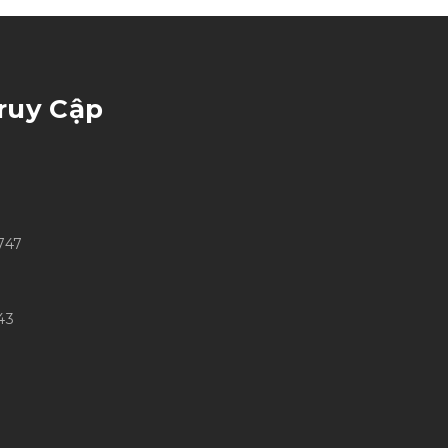
ruy Cập
747
43