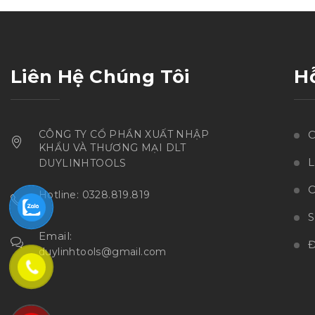
sao
Liên Hệ Chúng Tôi
H
CÔNG TY CỔ PHẦN XUẤT NHẬP
C
KHẨU VÀ THƯƠNG MẠI DLT
L
DUYLINHTOOLS
C
Hotline: 0328.819.819
Email:
Đ
duylinhtools@gmail.com