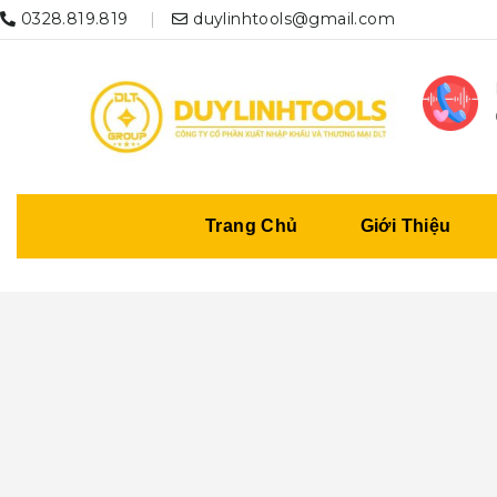
0328.819.819
duylinhtools@gmail.com
Trang Chủ
Giới Thiệu