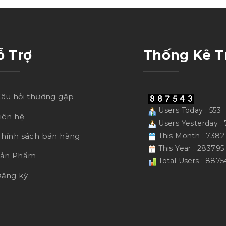
ỗ Trợ
Thống Kê T
âu hỏi thường gặp
Users Today : 553
iên hệ
Users Yesterday : 
hính sách bán hàng
This Month : 7382
This Year : 283795
Sản Phẩm
Total Users : 8875
ăng ký