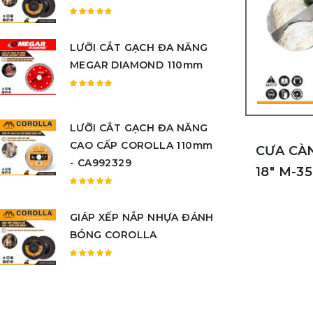
sao
Được
xếp
LƯỠI CẮT GẠCH ĐA NĂNG
hạng
5.00
5
MEGAR DIAMOND 110mm
sao
Được
xếp
hạng
LƯỠI CẮT GẠCH ĐA NĂNG
5.00
5
CAO CẤP COROLLA 110mm
sao
CƯA CÀ
- CA992329
18″ M-3
Được
xếp
GIÁP XẾP NẮP NHỰA ĐÁNH
hạng
5.00
5
BÓNG COROLLA
sao
Được
xếp
hạng
5.00
5