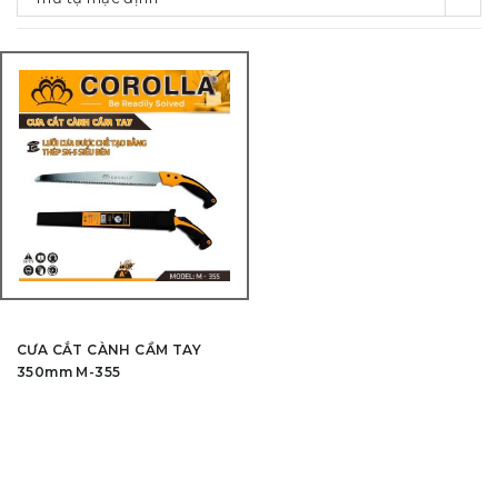
CƯA CẮT CÀNH CẦM TAY
350mm M-355