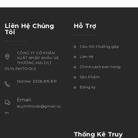
Liên Hệ Chúng
Hỗ Trợ
Tôi
Câu hỏi thường gặp
CÔNG TY CỔ PHẦN
Liên hệ
XUẤT NHẬP KHẨU VÀ
THƯƠNG MẠI DLT
Chính sách bán hàng
DUYLINHTOOLS
Sản Phẩm
Hotline: 0328.819.819
Đăng ký
Email:
duylinhtools@gmail.co
m
Thống Kê Truy