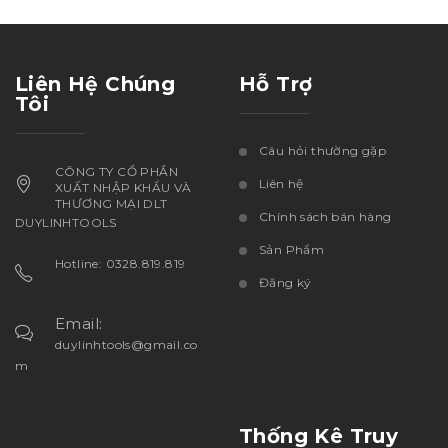
Liên Hệ Chúng
Hỗ Trợ
Tôi
Câu hỏi thường gặp
CÔNG TY CỔ PHẦN
Liên hệ
XUẤT NHẬP KHẨU VÀ
THƯƠNG MẠI DLT
Chính sách bán hàng
DUYLINHTOOLS
Sản Phẩm
Hotline: 0328.819.819
Đăng ký
Email:
duylinhtools@gmail.co
m
Thống Kê Truy