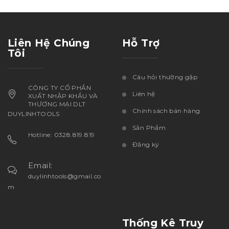
Liên Hệ Chúng
Hỗ Trợ
Tôi
Câu hỏi thường gặp
CÔNG TY CỔ PHẦN
Liên hệ
XUẤT NHẬP KHẨU VÀ
THƯƠNG MẠI DLT
Chính sách bán hàng
DUYLINHTOOLS
Sản Phẩm
Hotline: 0328.819.819
Đăng ký
Email:
duylinhtools@gmail.co
m
Thống Kê Truy