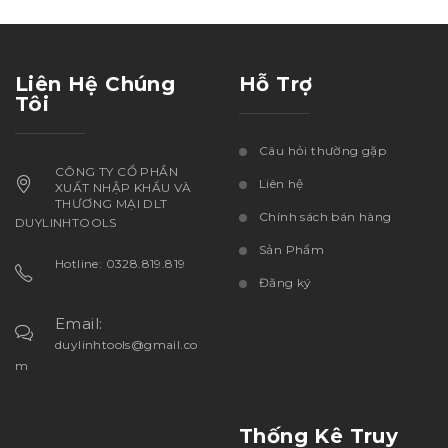
Liên Hệ Chúng
Hỗ Trợ
Tôi
Câu hỏi thường gặp
CÔNG TY CỔ PHẦN
Liên hệ
XUẤT NHẬP KHẨU VÀ
THƯƠNG MẠI DLT
Chính sách bán hàng
DUYLINHTOOLS
Sản Phẩm
Hotline: 0328.819.819
Đăng ký
Email:
duylinhtools@gmail.co
m
Thống Kê Truy