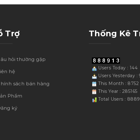
ỗ Trợ
Thống Kê T
âu hỏi thường gặp
Users Today : 144
iên hệ
Users Yesterday :
hính sách bán hàng
This Month : 8752
This Year : 285165
Sản Phẩm
Total Users : 8889
ăng ký