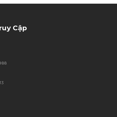
ruy Cập
 988
13