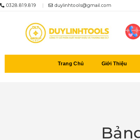
0328.819.819
duylinhtools@gmail.com
Trang Chủ
Giới Thiệu
Bảng