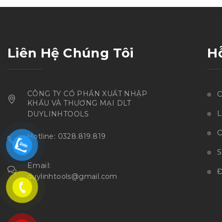
Liên Hệ Chúng Tôi
H
CÔNG TY CỔ PHẦN XUẤT NHẬP
C
KHẨU VÀ THƯƠNG MẠI DLT
L
DUYLINHTOOLS
C
Hotline: 0328.819.819
Email:
Đ
duylinhtools@gmail.com