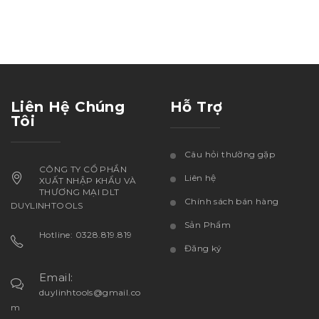
Liên Hệ Chúng
Hỗ Trợ
Tôi
Câu hỏi thường gặp
CÔNG TY CỔ PHẦN
Liên hệ
XUẤT NHẬP KHẨU VÀ
THƯƠNG MẠI DLT
Chính sách bán hàng
DUYLINHTOOLS
Sản Phẩm
Hotline: 0328.819.819
Đăng ký
Email:
duylinhtools@gmail.co
m